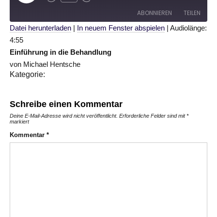
Episode
ABONNIEREN
TEILEN
Datei herunterladen
|
In neuem Fenster abspielen
|
Audiolänge:
4:55
TEILEN
RSS FEED
Einführung in die Behandlung
LINK
von Michael Hentsche
Kategorie:
EMBED
Schreibe einen Kommentar
Deine E-Mail-Adresse wird nicht veröffentlicht.
Erforderliche Felder sind mit
*
markiert
Kommentar
*